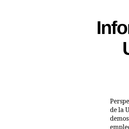
Inf
Perspe
de la 
demost
empleo