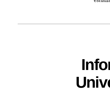
estudi
Inf
Univ