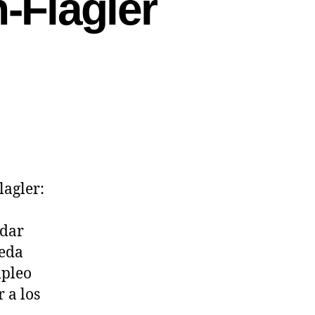
-Flagler
agler:
ndar
ueda
mpleo
 a los