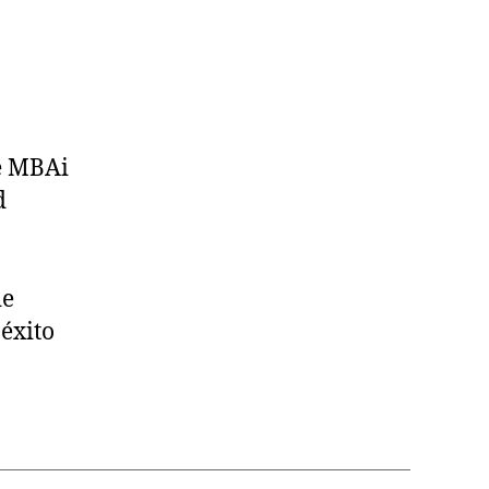
se MBAi
d
de
 éxito