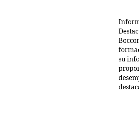
Inform
Destac
Boccon
formac
su inf
propor
desemp
destac