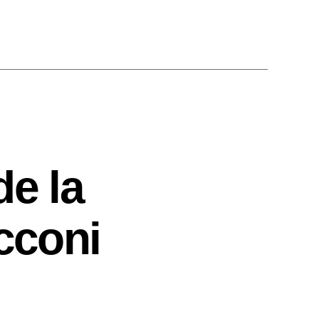
e la
cconi