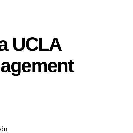
la UCLA
nagement
ión