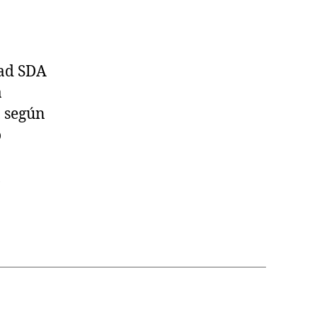
dad SDA
a
, según
o
,