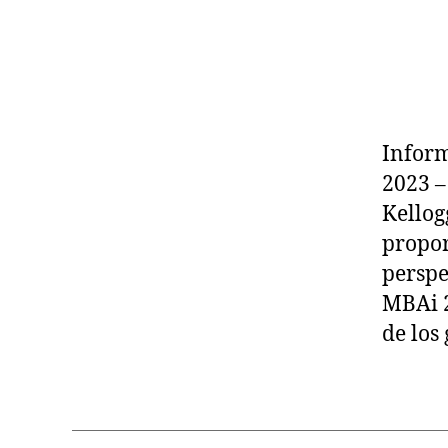
Inform
2023 –
Kellog
propor
perspe
MBAi 2
de los