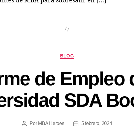
antes de MBA para sobresalir en […]
BLOG
orme de Empleo d
ersidad SDA Bo
Por
MBA Heroes
5 febrero, 2024