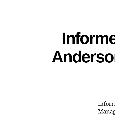
Inform
Anderso
Inform
Manag