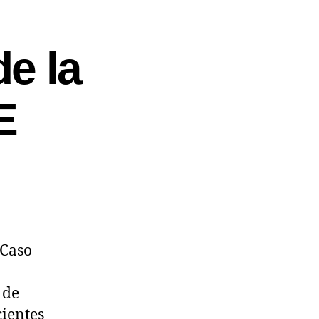
e la
E
 Caso
 de
ientes