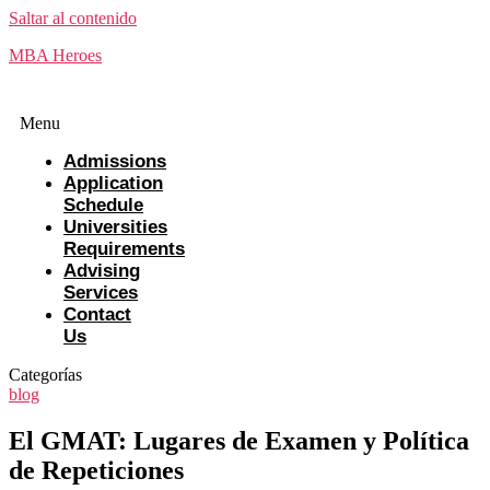
Saltar al contenido
MBA Heroes
Menu
Admissions
Application
Schedule
Universities
Requirements
Advising
Services
Contact
Us
Categorías
blog
El GMAT: Lugares de Examen y Política
de Repeticiones